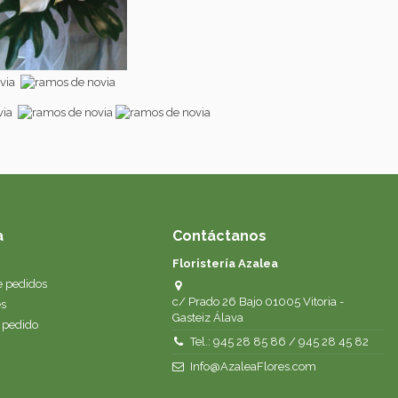
a
Contáctanos
Floristería Azalea
de pedidos
c/ Prado 26 Bajo 01005 Vitoria -
es
Gasteiz Álava
 pedido
Tel.: 945 28 85 86 / 945 28 45 82
Info@AzaleaFlores.com