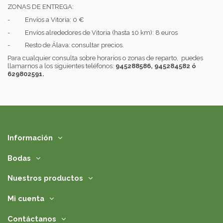
ZONAS DE ENTREGA:
- Envíos a Vitoria: 0 €
- Envíos alrededores de Vitoria (hasta 10 km): 8 euros
- Resto de Álava: consultar precios.
Para cualquier consulta sobre horarios o zonas de reparto, puedes
llamarnos a los siguientes teléfonos:
945288586, 945284582 ó
629802591.
Información
Bodas
Nuestros productos
Mi cuenta
Contáctanos